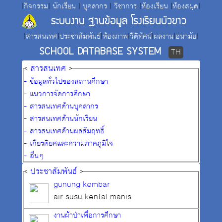
|
กิจกรรม
|
นักเรียน
|
บุคลากร
|
วิชาการ
|
ห้องเรียน
|
ห้องสมุด
|
ระบบงาน ฐานข้อมูล โรงเรียนบัวขาว
|
สารสนเทศ
|
ประชาสัมพันธ์
|
ห้องภาพ
|
วีดิทัศน์
|
ผลงาน
|
อนามัย
|
SCHOOL DATABASE SYSTEM
TH
<
สารสนเทศ
>
- ข้อมูลทั่วไปของสถานศึกษา
- แนวการจัดการศึกษา
- สารสนเทศด้านบุคลากร
- สารสนเทศด้านนักเรียน
- สารสนเทศด้านผลสัมฤทธิ์
- เกียรติยศและความภาคภูมิใจ
- อื่นๆ
<
ประชาสัมพันธ์
>
gunung kembar
air susu kental manis
งานผ้าป่าเพื่อการศึกษา