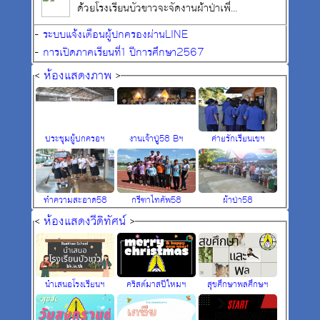
ด้วยโรงเรียนบัวขาวจะจัดงานผ้าป่าเพื่...
-
ระบบแจ้งเตือนผู้ปกครองผ่านLINE
-
การเปิดภาคเรียนที่1 ปีการศึกษา2567
<
ห้องแสดงภาพ
>
ประชุมผู้ปกครอฯ
งานเจ้าปู่58 Bฯ
ค่ายรักเรียนเขฯ
ทำความสะอาด58
กรีฑาไทคัพ58
ผ้าป่า58
<
ห้องแสดงวีดิทัศน์
>
นำเสนอโรงเรียนฯ
คริสต์มาสปีใหมฯ
สุขศึกษาพลศึกษฯ