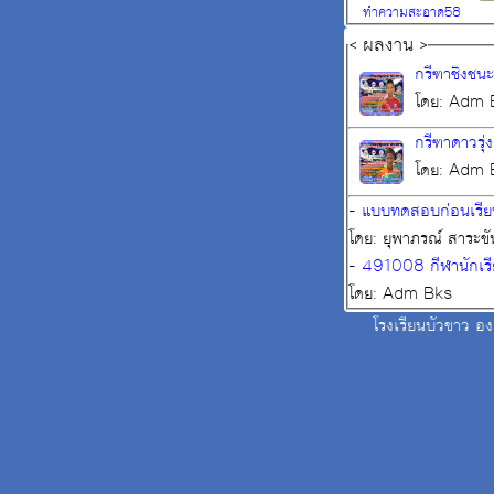
ทำความสะอาด58
< ผลงาน >
กรีฑาชิงชน
โดย: Adm 
กรีฑาดาวรุ่ง
โดย: Adm 
-
แบบทดสอบก่อนเรีย
โดย: ยุพาภรณ์ สาระขั
-
491008 กีฬานักเรี
โดย: Adm Bks
โรงเรียนบัวขาว อง