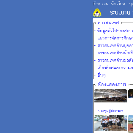
|
กิจกรรม
|
นักเรียน
|
บุ
ระบบงาน ฐ
<
สารสนเทศ
>
- ข้อมูลทั่วไปของสถา
- แนวการจัดการศึกษ
- สารสนเทศด้านบุคล
- สารสนเทศด้านนักเร
- สารสนเทศด้านผลสัม
- เกียรติยศและความภ
- อื่นๆ
<
ห้องแสดงภาพ
>
ประชุมผู้ปกครอฯ