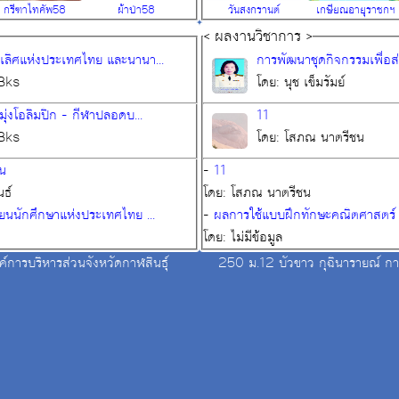
กรีฑาไทคัพ58
ผ้าป่า58
วันสงกรานต์
เกษียณอายุราชกฯ
< ผลงานวิชาการ >
ะเลิศแห่งประเทศไทย และนานา...
การพัฒนาชุดกิจกรรมเพื่อส่ง
Bks
โดย: นุช เข็มรัมย์
มุ่งโอลิมปิก - กีฬาปลอดบ...
11
Bks
โดย: โสภณ นาตรีชน
น
-
11
นธ์
โดย: โสภณ นาตรีชน
ยนนักศึกษาแห่งประเทศไทย ...
-
ผลการใช้แบบฝึกทักษะคณิตศาสตร์ เรื
โดย: ไม่มีข้อมูล
ค์การบริหารส่วนจังหวัดกาฬสินธุ์
250 ม.12 บัวขาว กุฉินารายณ์ กา