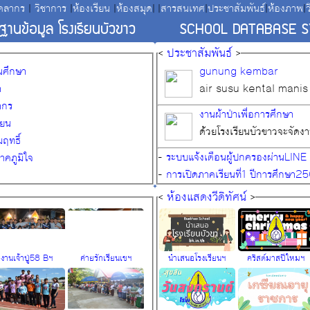
คลากร
|
วิชาการ
|
ห้องเรียน
|
ห้องสมุด
|
|
สารสนเทศ
|
ประชาสัมพันธ์
|
ห้องภาพ
|
ว
านข้อมูล โรงเรียนบัวขาว
SCHOOL DATABASE 
<
ประชาสัมพันธ์
>
นศึกษา
gunung kembar
า
air susu kental manis
ากร
งานผ้าป่าเพื่อการศึกษา
ียน
ด้วยโรงเรียนบัวขาวจะจัดงานผ
ฤทธิ์
-
ระบบแจ้งเตือนผู้ปกครองผ่านLINE
าคภูมิใจ
-
การเปิดภาคเรียนที่1 ปีการศึกษา2
<
ห้องแสดงวีดิทัศน์
>
งานเจ้าปู่58 Bฯ
ค่ายรักเรียนเขฯ
นำเสนอโรงเรียนฯ
คริสต์มาสปีใหมฯ