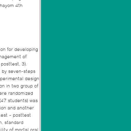
ion for developing
osttest, 3).
h by seven-steps
on in two group of
were randomized
 (47 students) was
ion and another
est – posttest
n, standard
 of mortal oral