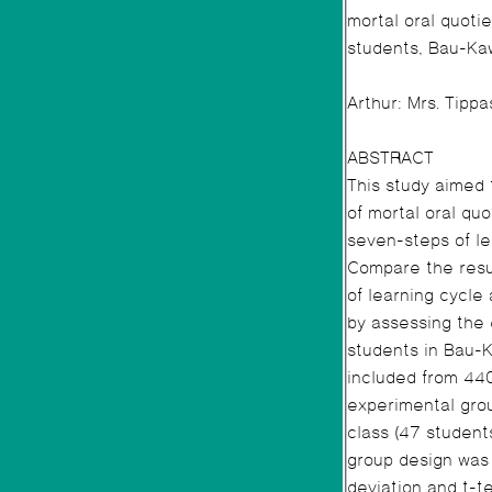
mortal oral quotient and facing/ solving problem ability: The case study of Mathayom 4th
students, Bau-Ka
Arthur: Mrs. Tipp
ABSTRACT
This study aimed 
of mortal oral quotient and facing/ solving problem ability, 2). compare the management of
seven-steps of le
Compare the resu
of learning cycle and who teac
by assessing the 
students in Bau-
included from 440
experimental grou
class (47 student
group design was u
deviation and t-tes