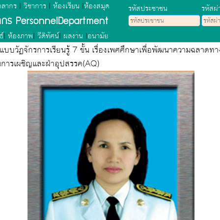
คลากร
|
วิชาการ
|
ห้องเรียน
|
ห้องสมุด
รหัสประชาชน
รหัสผ่
ลากร PersonnelDepartment
ธ์
|
ห้องภาพ
|
วีดิทัศน์
|
ผลงาน
|
อนามัย
บบวัฏจักรการเรียนรู้ 7 ขั้น เรื่องเพศศึกษาเพื่อพัฒนาความฉลาด
การเผชิญและฝ่าอุปสรรค(AQ)