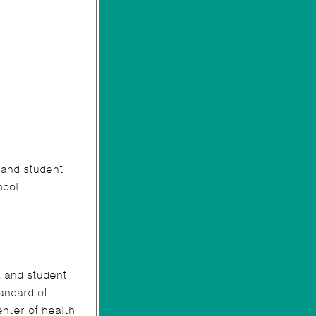
 and student
chool
a and student
andard of
enter of health