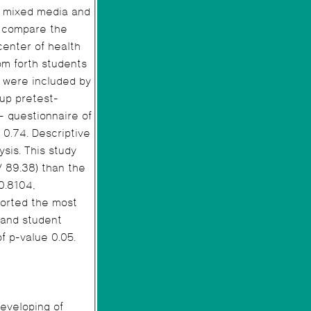
of mixed media and
o compare the
center of health
om forth students
 were included by
oup pretest-
- questionnaire of
f 0.74. Descriptive
sis. This study
 than the
0.8104,
ed the most
 and student
of p-value 0.05.
developing of