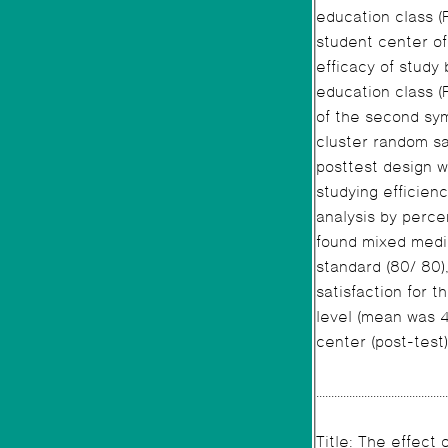
education class (
student center of
efficacy of study
education class (
of the second sym
cluster random sa
posttest design w
studying efficienc
analysis by perce
found mixed media 
standard (80/ 80)
satisfaction for t
level (mean was 4
center (post-test)
...........................................
Title: The effect