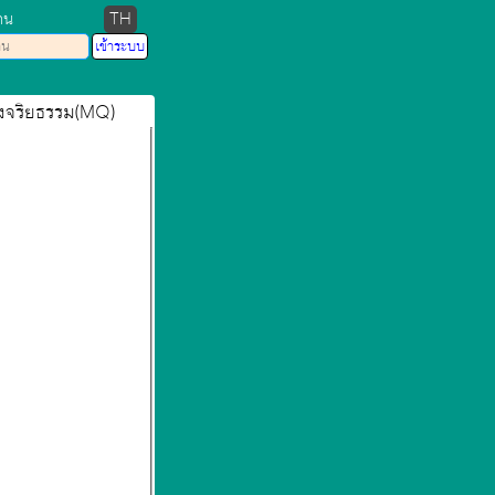
าน
TH
ทางจริยธรรม(MQ)