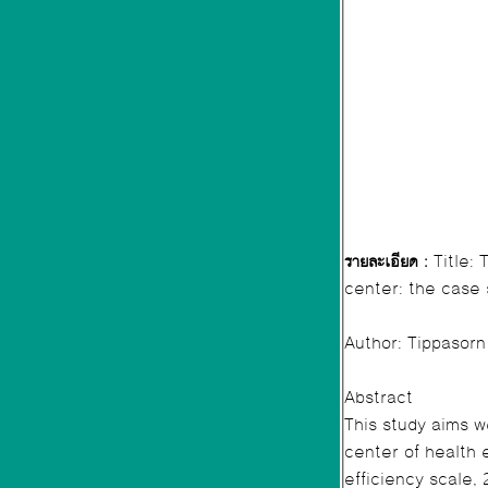
รายละเอียด :
Title:
center: the case 
Author: Tippasor
Abstract
This study aims 
center of health 
efficiency scale,