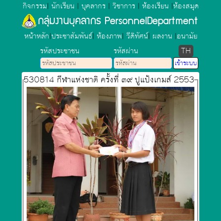
กิจกรรม
|
นักเรียน
|
บุคลากร
|
วิชาการ
|
ห้องเรียน
|
ห้องสมุด
กลุ่มงานบุคลากร PersonnelDepartment
หน้าหลัก
|
ประชาสัมพันธ์
|
ห้องภาพ
|
วีดิทัศน์
|
ผลงาน
|
อนามัย
รหัสประชาชน
รหัสผ่าน
TH
530814 กีฬาแห่งชาติ ครั้งที่ ๓๙ ปูแป้งเกมส์ 2553