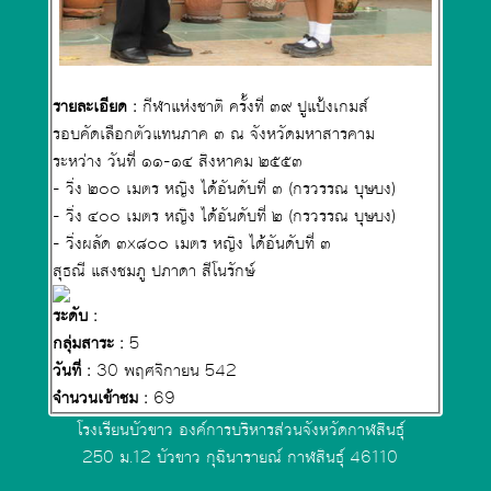
รายละเอียด :
กีฬาแห่งชาติ ครั้งที่ ๓๙ ปูแป้งเกมส์
รอบคัดเลือกตัวแทนภาค ๓ ณ จังหวัดมหาสารคาม
ระหว่าง วันที่ ๑๑-๑๔ สิงหาคม ๒๕๕๓
- วิ่ง ๒๐๐ เมตร หญิง ได้อันดับที่ ๓ (กรวรรณ บุษบง)
- วิ่ง ๔๐๐ เมตร หญิง ได้อันดับที่ ๒ (กรวรรณ บุษบง)
- วิ่งผลัด ๓x๘๐๐ เมตร หญิง ได้อันดับที่ ๓
สุธณี แสงชมภู ปภาดา สีโนรักษ์
ระดับ :
กลุ่มสาระ :
5
วันที่ :
30 พฤศจิกายน 542
จำนวนเข้าชม :
69
โรงเรียนบัวขาว องค์การบริหารส่วนจังหวัดกาฬสินธุ์
250 ม.12 บัวขาว กุฉินารายณ์ กาฬสินธุ์ 46110