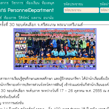
คลากร
|
วิชาการ
|
ห้องเรียน
|
ห้องสมุด
รหัสประชาชน
รหัสผ่
ลากร PersonnelDepartment
ธ์
|
ห้องภาพ
|
วีดิทัศน์
|
ผลงาน
|
อนามัย
ครั้งที่ 30 รอบคัดเลือก จ.ศรีสะเกษ พระนางศรีเกมส์
มสาระการเรียนรู้สุขศึกษาและพลศึกษา และผู้ฝึกสอนกรีฑา ได้นำนักเรียนซึ่งเป็
นักกรีฑาองค์การบริหารส่วนจังหวัดกาฬสินธุ์ เข้าร่วมแข่งขันกีฬานักเรียนอง
0 รอบคัดเลือก ระดับภาค ระหว่างวันที่ 17 – 26 ตุลาคม พ.ศ. 2555 ณ สนามกีฬาจังหวัด
 ผลการแข่งขันเป็นดังนี้
ญ จากการแข่งขัน