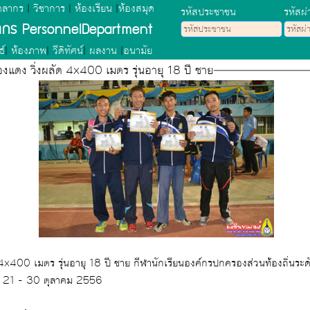
คลากร
|
วิชาการ
|
ห้องเรียน
|
ห้องสมุด
รหัสประชาชน
รหัสผ่
ลากร PersonnelDepartment
ธ์
|
ห้องภาพ
|
วีดิทัศน์
|
ผลงาน
|
อนามัย
ดง วิ่งผลัด 4x400 เมตร รุ่นอายุ 18 ปี ชาย
ด 4x400 เมตร รุ่นอายุ 18 ปี ชาย กีฬานักเรียนองค์กรปกครองส่วนท้องถิ่นร
์" 21 - 30 ตุลาคม 2556