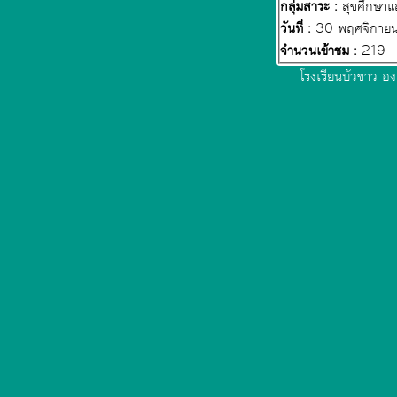
กลุ่มสาระ :
สุขศึกษา
วันที่ :
30 พฤศจิกาย
จำนวนเข้าชม :
219
โรงเรียนบัวขาว อง