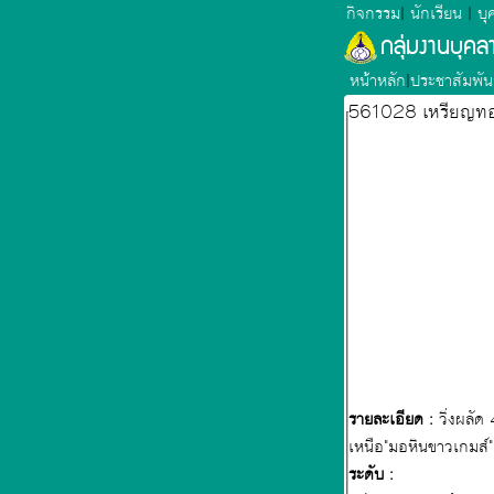
กิจกรรม
|
นักเรียน
|
บุ
กลุ่มงานบุค
หน้าหลัก
|
ประชาสัมพัน
561028 เหรียญทองแ
รายละเอียด :
วิ่งผลั
เหนือ"มอหินขาวเกมส
ระดับ :