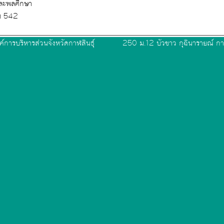
และพลศึกษา
น 542
ค์การบริหารส่วนจังหวัดกาฬสินธุ์
250 ม.12 บัวขาว กุฉินารายณ์ กา