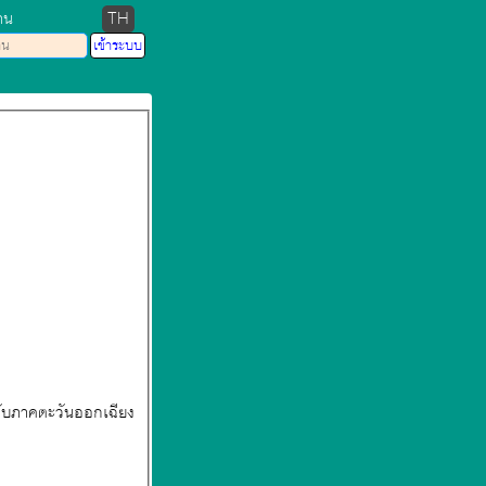
าน
TH
ะดับภาคตะวันออกเฉียง