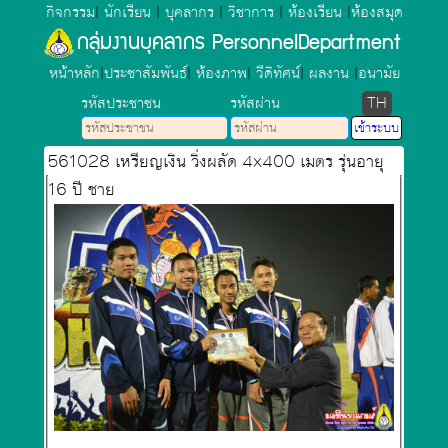
กิจกรรม
|
นักเรียน
|
บุคลากร
|
วิชาการ
|
ห้องเรียน
|
ห้องสมุด
กลุ่มงานบุคลากร PersonnelDepartment
หน้าหลัก
|
ประชาสัมพันธ์
|
ห้องภาพ
|
วีดิทัศน์
|
ผลงาน
|
อนามัย
รหัสประชาชน
รหัสผ่าน
TH
561028 เหรียญเงิน วิ่งผลัด 4x400 เมตร รุ่นอายุ
16 ปี ชาย